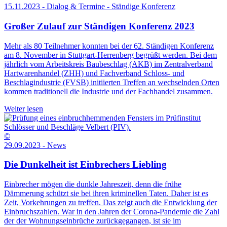
15.11.2023 - Dialog & Termine - Ständige Konferenz
Großer Zulauf zur Ständigen Konferenz 2023
Mehr als 80 Teilnehmer konnten bei der 62. Ständigen Konferenz
am 8. November in Stuttgart-Herrenberg begrüßt werden. Bei dem
jährlich vom Arbeitskreis Baubeschlag (AKB) im Zentralverband
Hartwarenhandel (ZHH) und Fachverband Schloss- und
Beschlagindustrie (FVSB) initiierten Treffen an wechselnden Orten
kommen traditionell die Industrie und der Fachhandel zusammen.
Weiter lesen
©
29.09.2023 - News
Die Dunkelheit ist Einbrechers Liebling
Einbrecher mögen die dunkle Jahreszeit, denn die frühe
Dämmerung schützt sie bei ihren kriminellen Taten. Daher ist es
Zeit, Vorkehrungen zu treffen. Das zeigt auch die Entwicklung der
Einbruchszahlen. War in den Jahren der Corona-Pandemie die Zahl
der der Wohnungseinbrüche zurückgegangen, ist sie im