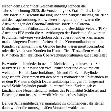
Neben dem Bericht der Geschäftsführung standen die
Jahresabrechnung 2020, die Vorstellung des Etats für das laufende
Jahr sowie die Beschlussfassung über den Mitgliedsbeitrag für 2022
auf der Tagesordnung. Ein weiterer Programmpunkt waren die
Auswirkungen der Corona-Pandemie sowie die Corona-
Maßnahmen im Prüfinstitut Schlösser und Beschläge Velbert (PIV).
Auch das PIV merkt die Auswirkungen der Pandemie. So wurden
Prüfungen teilweise verschoben oder abgesagt und es kam immer
mal zu längeren Durchlaufzeiten, da die Kommunikation mit den
Kunden verlangsamt war. Gründe hierfür waren meist Kurzarbeit
oder die Arbeit von Kunden im Homeoffice. Trotz allem war das
PIV neben den jährlichen Überwachungsprüfungen gut ausgelastet.
Es wurde auch wieder in neue Prüfeinrichtungen investiert. So
besitzt das PIV inzwischen zwei Prüfroboter und es wurde ein
weiterer 4-Kanal Dauerfunktionsprüfstand für Schließzylinder
angeschafft. Zusammen mit den bereits vorhandenen Prüfständen ist
es dem PIV nun möglich Dauerfunktionsprüfungen für insgesamt
zwölf Schließzylinder parallel durchzuführen. Zudem gab es
kürzlich eine Neueinstellung, sodass das Prüfinstitut Schlösser und
Beschläge nun insgesamt zwölf Mitarbeiter beschäftigt.
Bei der Jahresmitgliederversammlung im kommenden Jahr stehen
dann wieder die turnusgemäßen Vorstandswahlen an.