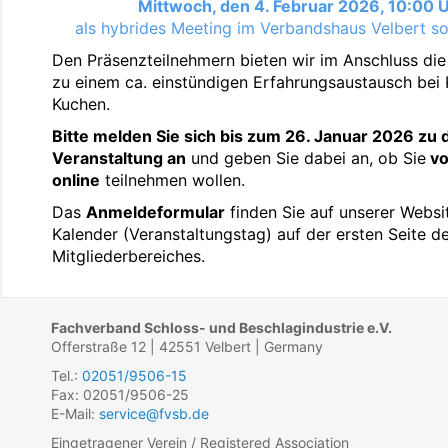
Mittwoch, den 4. Februar 2026, 10:00 
als hybrides Meeting im Verbandshaus Velbert so
Den Präsenzteilnehmern bieten wir im Anschluss die
zu einem ca. einstündigen Erfahrungsaustausch bei 
Kuchen.
Bitte melden Sie sich bis zum 26. Januar 2026 zu 
Veranstaltung an
und geben Sie dabei an, ob Sie
vo
online
teilnehmen wollen.
Das
Anmeldeformular
finden Sie auf unserer Websi
Kalender (Veranstaltungstag) auf der ersten Seite d
Mitgliederbereiches.
Fachverband Schloss- und Beschlagindustrie e.V.
Offerstraße 12 | 42551 Velbert | Germany
Tel.:
02051/9506-15
Fax: 02051/9506-25
E-Mail:
service@fvsb.de
Eingetragener Verein / Registered Association